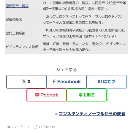
ローマ皇帝の継承者達の一覧表。共同皇帝･対立皇帝や第
歴代皇帝一覧表
4回十字軍後の亡命政権の君主達の一覧表も。
「ポルフュロゲネトス」って何？「ブルガロクトノス」
皇帝の綽名
って何？そんな皇帝たちのあだ名を紹介。
「KUBOの家系城郭研究所」の管理者KUBO様作成のビ
歴代王朝系図
ザンティン帝国の王朝系図（別サイトへ飛びます）
英雄・奸雄・賢者・凡人・才女・悪女(?)…ビザンティン
ビザンティン史人物伝
史一千年を彩った人物達の紹介。
シェアする
X
Facebook
はてブ
Pocket
LINE
コンスタンティノープルからの使者
ホーム
Contents