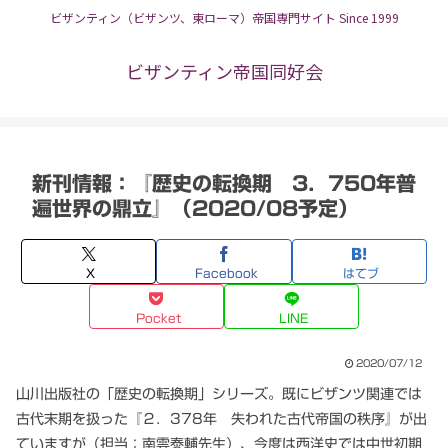
ビザンティン（ビザンツ、東ローマ）帝国専門サイト Since 1999
ビザンティン帝国同好会
新刊情報：『歴史の転換期 3．750年普
遍世界の鼎立』（2020/08予定）
X
Facebook
はてブ
Pocket
LINE
2020/07/12
山川出版社の「歴史の転換期」シリーズ。既にビザンツ関連では
古代末期を扱った『２．378年 失われた古代帝国の秩序』が出
ていますが（担当：南雲泰輔先生）、今度は西洋史では中世初期