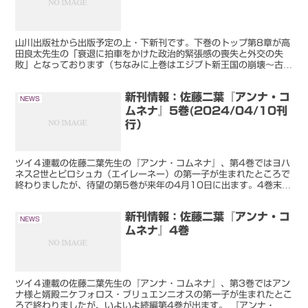
山川出版社から出版予定の上・下新刊です。下巻のトップ第8章が高
田良太先生の「衰退に拍車をかけた政治的緊張感の喪失と外交の失
敗」となっております（ちなみに上巻はエジプト新王国の崩壊～古代
ローマ帝国崩壊）。 この場合の、「ビザンツ帝国の崩壊」は...
新刊情報：佐藤二葉『アンナ・コ
NEWS
ムネナ』5巻(2024/04/10刊
行）
ツイ４連載の佐藤二葉先生の『アンナ・コムネナ』、第4巻ではヨハ
ネス2世とピロシュカ（エイレーネー）の第一子が生まれたところで
終わりましたが、待望の第5巻が来年の4月10日に出ます。4巻末尾
の予告からすると、ついに運命の1118年8月15日ま...
新刊情報：佐藤二葉『アンナ・コ
NEWS
ムネナ』4巻
ツイ４連載の佐藤二葉先生の『アンナ・コムネナ』、第3巻ではアン
ナ様と婿殿ニケフォロス・ブリュエンニオスの第一子が生まれたとこ
ろで終わりましたが、いよいよ続編第4巻が出ます。 『アンナ・コ