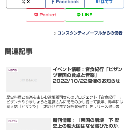
X
Facebook
はてブ
Pocket
LINE
コンスタンティノープルからの使者
関連記事
イベント情報：音食紀行「ビザン
NEWS
ツ帝国の食卓と音楽」
2022/10/22開催のお知らせ
歴史料理と音楽を楽しむ遠藤雅司さんのプロジェクト「音食紀行」。
ビザンツやりましょうと遠藤さんにそそのかし続けて数年、昨年には
同人誌『ビザンツ』（おかげさまで好評発売中）をリリース致しまし
て、私も寄稿させて頂いた訳ですが、ついにこの度音食紀行...
新刊情報：『帝国の崩壊 下 歴
NEWS
史上の超大国はなぜ滅びたのか』