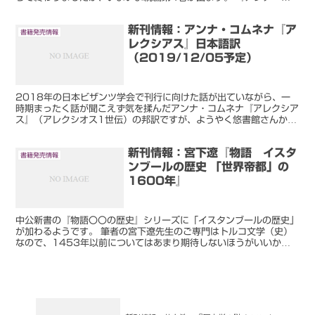
ムネナ』4巻、ご予約いただけるようになりました！紙の本...
新刊情報：アンナ・コムネナ『ア
書籍発売情報
レクシアス』日本語訳
（2019/12/05予定）
2018年の日本ビザンツ学会で刊行に向けた話が出ていながら、一
時期まったく話が聞こえず気を揉んだアンナ・コムネナ『アレクシア
ス』（アレクシオス1世伝）の邦訳ですが、ようやく悠書館さんから
2019年11月刊行予定という情報が出ました。刊行が待...
新刊情報：宮下遼『物語 イスタ
書籍発売情報
ンブールの歴史 「世界帝都」の
1600年』
中公新書の『物語〇〇の歴史』シリーズに「イスタンブールの歴史」
が加わるようです。 筆者の宮下遼先生のご専門はトルコ文学（史）
なので、1453年以前についてはあまり期待しないほうがいいかも
しれませんが、「ビザンツとオスマン、二つの帝国支配の...