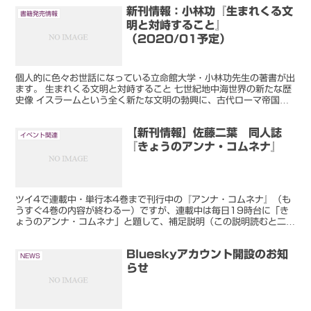
新刊情報：小林功『生まれくる文
書籍発売情報
明と対峙すること』
（2020/01予定）
個人的に色々お世話になっている立命館大学・小林功先生の著書が出
ます。 生まれくる文明と対峙すること 七世紀地中海世界の新たな歴
史像 イスラームという全く新たな文明の勃興に、古代ローマ帝国の
残存勢力であるビザンツ帝国がどう対峙していったかを通...
【新刊情報】佐藤二葉 同人誌
イベント関連
『きょうのアンナ・コムネナ』
ツイ4で連載中・単行本4巻まで刊行中の『アンナ・コムネナ』（も
うすぐ4巻の内容が終わるー）ですが、連載中は毎日19時台に「き
ょうのアンナ・コムネナ」と題して、補足説明（この説明読むと二葉
先生がどれだけ細かく調べて描いてるかがよくわかる）やお...
Blueskyアカウント開設のお知
NEWS
らせ