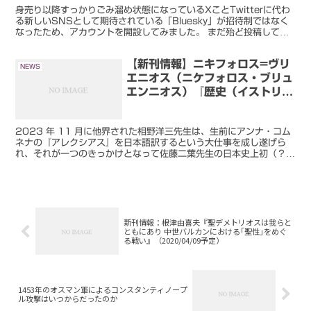
身売り以降すっかりごみ溜め状態になっているXことTwitterに代わ
る新しいSNSとして期待されている「Bluesky」が招待制ではなく
なったため、アカウントを開設してみました。 まだ殆ど投稿してい
ませんが、Blueskyのアカウントをお持...
【新刊情報】ニキフォロス=ヴリ
NEWS
エニオス（ニケフォロス・ブリュ
エンニオス）『歴史（イストリ
ア）』
2023 年 11 月に他界された相野洋三先生は、生前にアンナ・コム
ネナの『アレクシアス』を日本語訳するという大仕事を成し遂げら
れ、それが一つのきっかけとなって佐藤二葉先生の日本史上初（？）
のビザンツを題材にした商業漫画『アンナ・コムネナ』...
新刊情報：根津由喜夫『聖デメトリオスは我らと
ともにあり 中世バルカンにおける｢聖性｣をめぐ
る戦い』（2020/04/09予定）
1453年のオスマン軍によるコンスタンティノープ
ル攻撃はいつからだったのか