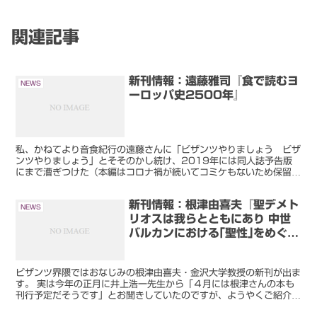
関連記事
新刊情報：遠藤雅司『食で読むヨ
NEWS
ーロッパ史2500年』
私、かねてより音食紀行の遠藤さんに「ビザンツやりましょう ビザ
ンツやりましょう」とそそのかし続け、2019年には同人誌予告版
にまで漕ぎつけた（本編はコロナ禍が続いてコミケもないため保留状
態になってしまっていますが）わけですが、この度遠藤さん...
新刊情報：根津由喜夫『聖デメト
NEWS
リオスは我らとともにあり 中世
バルカンにおける｢聖性｣をめぐる
戦い』（2020/04/09予定）
ビザンツ界隈ではおなじみの根津由喜夫・金沢大学教授の新刊が出ま
す。 実は今年の正月に井上浩一先生から「４月には根津さんの本も
刊行予定だそうです」とお聞きしていたのですが、ようやくご紹介で
きる次第。 『聖デメトリオスは我らとともにあり 中世バ...